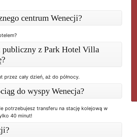
ycznego centrum Wenecji?
otelem?
t publiczny z Park Hotel Villa
ę?
t przez cały dzień, aż do północy.
pociąg do wyspy Wenecja?
le potrzebujesz transferu na stację kolejową w
ylko 40 minut!
ji?