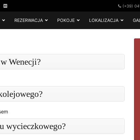
(+39) 04
REZERWACJA
POKOJE
LOKALIZACJA
GA
ALNE OFERTY
a w Wenecji?
 kolejowego?
usem
alu wycieczkowego?