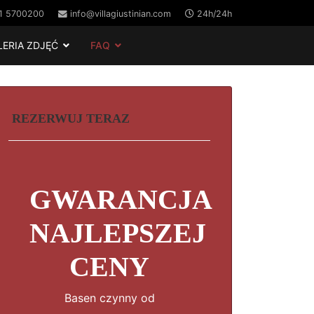
1 5700200
info@villagiustinian.com
24h/24h
LERIA ZDJĘĆ
FAQ
REZERWUJ TERAZ
GWARANCJA
NAJLEPSZEJ
CENY
Basen czynny od