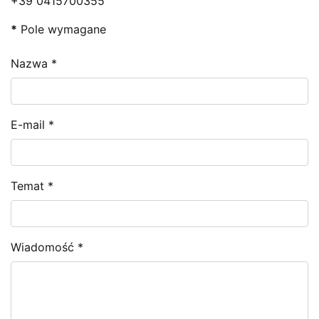
+39 0415700355
*
Pole wymagane
Nazwa
*
E-mail
*
Temat
*
Wiadomość
*