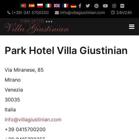
(+39) 041 5700200
info@villagiustinian.com
24h/24h
Park Hotel Villa Giustinian
Via Miranese, 85
Mirano
Venezia
30035
Italia
Info@villagiustinian.com
+39 0415700200