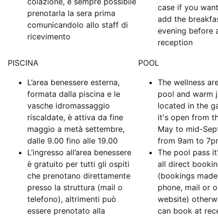
colazione, è sempre possibile
case if you wan
prenotarla la sera prima
add the breakfa
comunicandolo allo staff di
evening before 
ricevimento
reception
PISCINA
POOL
L’area benessere esterna,
The wellness are
formata dalla piscina e le
pool and warm j
vasche idromassaggio
located in the g
riscaldate, è attiva da fine
it's open from t
maggio a metà settembre,
May to mid-Sep
dalle 9.00 fino alle 19.00
from 9am to 7
L’ingresso all’area benessere
The pool pass it'
è gratuito per tutti gli ospiti
all direct booki
che prenotano direttamente
(bookings made
presso la struttura (mail o
phone, mail or o
telefono), altrimenti può
website) otherw
essere prenotato alla
can book at rec