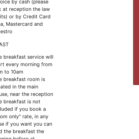
voice by cash (please
k at reception the law
mits) or by Credit Card
sa, Mastercard and
estro
AST
e breakfast service will
art every morning from
m to 10am
e breakfast room is
cated in the main
use, near the reception
e breakfast is not
cluded if you book a
oom only" rate, in any
se if you want you can
d the breakfast the
ening before at