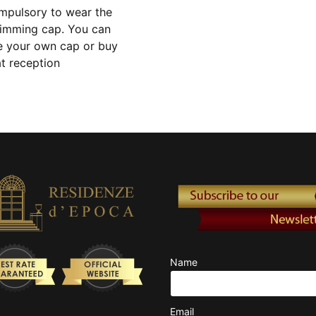
mpulsory to wear the
imming cap. You can
e your own cap or buy
at reception
Name
Email