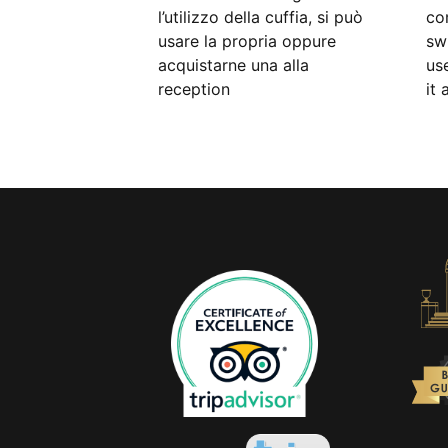
l’utilizzo della cuffia, si può
co
usare la propria oppure
sw
acquistarne una alla
us
reception
it 