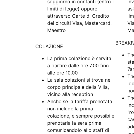
soggiorno in contanti (entro i
in
limiti di legge) oppure
as
attraverso Carte di Credito
li
dei circuiti Visa, Mastercard,
Vi
Maestro
Ma
BREAKF
COLAZIONE
Th
La prima colazione è servita
st
a partire dalle ore 7.00 fino
7a
alle ore 10.00
Th
La sala colazioni si trova nel
lo
corpo principale della Villa,
ho
vicino alla reception
Th
Anche se la tariffa prenotata
in
non include la prima
"r
colazione, è sempre possibile
ca
prenotarla la sera prima
ad
comunicandolo allo staff di
ev