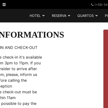
(+39) 04
HOTEL
RESERVA
QUARTOS
P
 INFORMATIONS
IN AND CHECK-OUT
 check-in it's available
om 3pm to 11pm. If you
sider to arrive after
pm, please, inform us
fore calling the
ception
e check-out must be
thin 11am
s possible to pay the