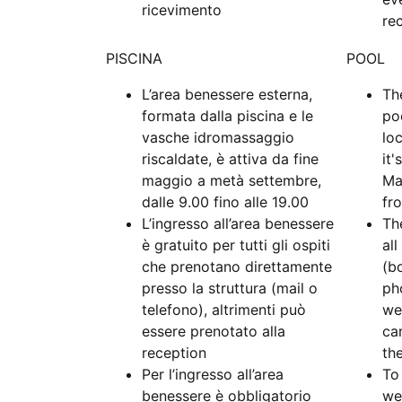
ricevimento
re
PISCINA
POOL
L’area benessere esterna,
Th
formata dalla piscina e le
po
vasche idromassaggio
lo
riscaldate, è attiva da fine
it
maggio a metà settembre,
Ma
dalle 9.00 fino alle 19.00
fr
L’ingresso all’area benessere
The
è gratuito per tutti gli ospiti
al
che prenotano direttamente
(b
presso la struttura (mail o
ph
telefono), altrimenti può
we
essere prenotato alla
ca
reception
the
Per l’ingresso all’area
To
benessere è obbligatorio
we