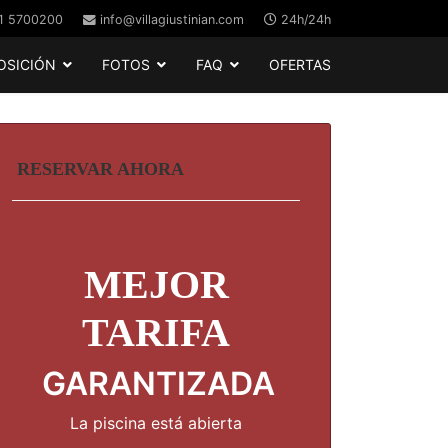
1 5700200
info@villagiustinian.com
24h/24h
OSICIÓN
FOTOS
FAQ
OFERTAS
RESERVAR AHORA
MEJOR
TARIFA
GARANTIZADA
La piscina está abierta