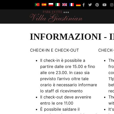
INFORMAZIONI -
CHECK-IN E CHECK-OUT
CHECK-
Il check-in è possibile a
The
partire dalle ore 15.00 e fino
fr
alle ore 23.00. In caso sia
con
previsto l’arrivo oltre tale
11
orario è necessario informare
be
lo staff di ricevimento
re
Il check-out deve avvenire
Th
entro le ore 11.00
wi
È possibile saldare il
It'