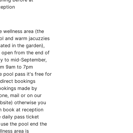
ception
e wellness area (the
ol and warm jacuzzies
cated in the garden),
's open from the end of
y to mid-September,
om 9am to 7pm
 pool pass it's free for
l direct bookings
ookings made by
one, mail or on our
bsite) otherwise you
n book at reception
 daily pass ticket
 use the pool end the
llness area is