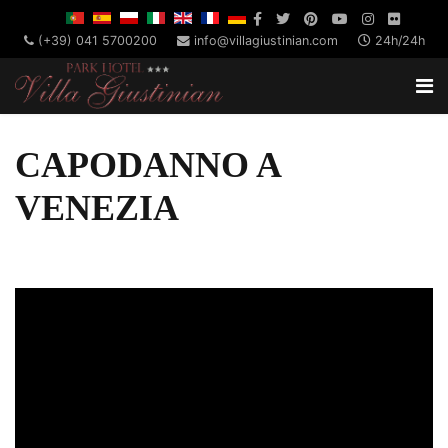
(+39) 041 5700200
info@villagiustinian.com
24h/24h
CAPODANNO A
VENEZIA