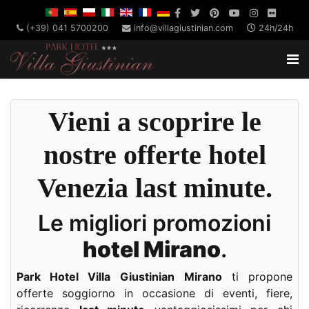
(+39) 041 5700200
info@villagiustinian.com
24h/24h
Vieni a scoprire le
nostre
offerte hotel
Venezia last minute.
Le migliori promozioni
hotel Mirano
.
Park Hotel Villa Giustinian
Mirano
ti propone
offerte soggiorno in occasione di eventi, fiere,