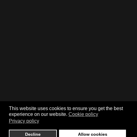
This website uses cookies to ensure you get the best
experience on our website.
Cookie policy
Privacy policy
© Park Hotel Villa Giustinian, Via Miranese n° 85, CAP 30035,
Mirano ( Ve ) Tel. +39 041 5700200 Fax. +39 041 5700355 Mail.
Decline
Allow cookies